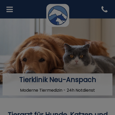
Open co
Homepage Tierklink Neu-An
Tierklinik Neu-Anspach
Moderne Tiermedizin - 24h Notdienst