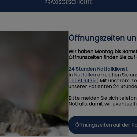
PRAXISGESCHICHTE
Öffnungszeiten und
Wir haben Montag bis Samst
Öffnunszeiten finden Sie auf
24 Stunden Notfalldienst
In
Notfällen
erreichen Sie u
06081 94350
Mit unserem Tea
unserer Patienten 24 Stunde
Bitte melden Sie sich telef
Notfalls, damit wir eventuel
Öffnungszeiten auf der K