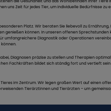
h stehen die Gesundheit und das Wohlbefinden Ihrer Tiere 
n uns Zeit für jedes Tier, um individuelle Bedürfnisse z
 besonderen Platz. Wir beraten Sie liebevoll zu Ernährun
eben genießen können. In unseren offenen Sprechstunden k
r umfangreichere Diagnostik oder Operationen vereinba
n können.
abei, Diagnosen präzise zu stellen und Therapien optim
chen Fachkräften bildet sich ständig fort und vertieft se
es Tieres im Zentrum. Wir legen großen Wert auf einen offe
berweisenden Tierärztinnen und Tierärzten – um gemeinsam 