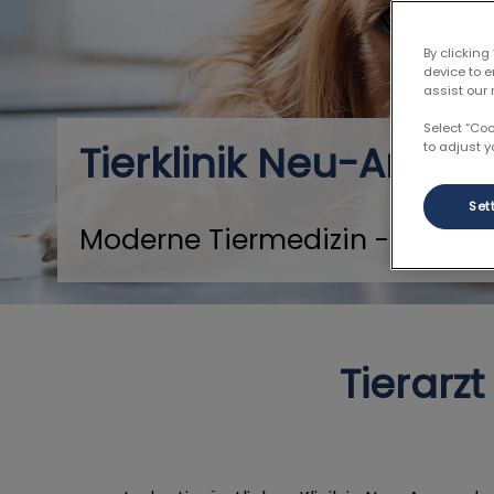
By clicking
device to 
assist our 
Select “Co
Tierklinik Neu-Ansp
to adjust y
Set
Moderne Tiermedizin - 24h No
Tierarz