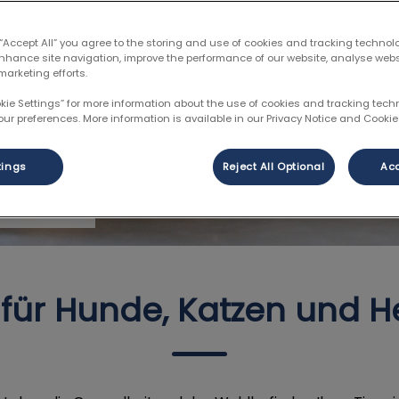
 “Accept All” you agree to the storing and use of cookies and tracking technol
enhance site navigation, improve the performance of our website, analyse web
marketing efforts.
okie Settings” for more information about the use of cookies and tracking tec
ach
our preferences. More information is available in our Privacy Notice and Cookie 
tings
Reject All Optional
Acc
tdienst
t für Hunde, Katzen und H