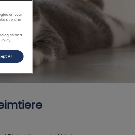
ogies on your
site use, and
hnologies and
Policy.
ept All
eimtiere