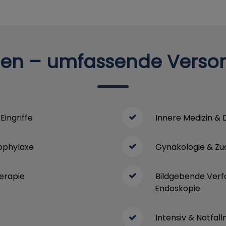
en – umfassende Versorg
Eingriffe
Innere Medizin & 
ophylaxe
Gynäkologie & Z
herapie
Bildgebende Verfa
Endoskopie
Intensiv & Notfall