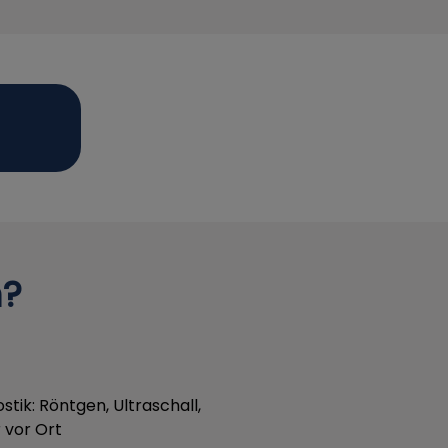
n?
tik: Röntgen, Ultraschall,
 vor Ort